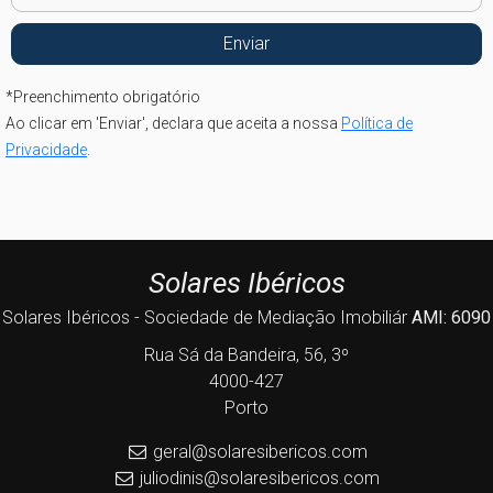
*
Preenchimento obrigatório
Ao clicar em 'Enviar', declara que aceita a nossa
Política de
Privacidade
.
Solares Ibéricos
Solares Ibéricos - Sociedade de Mediação Imobiliár
AMI: 6090
Rua Sá da Bandeira, 56, 3º
4000-427
Porto
geral@solaresibericos.com
juliodinis@solaresibericos.com