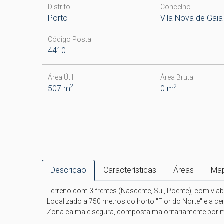
Distrito
Concelho
Porto
Vila Nova de Gaia
Código Postal
4410
Área Útil
Área Bruta
2
2
507 m
0 m
Descrição
Características
Áreas
Ma
Terreno com 3 frentes (Nascente, Sul, Poente), com viabi
Localizado a 750 metros do horto "Flor do Norte" e a cer
Zona calma e segura, composta maioritariamente por mo