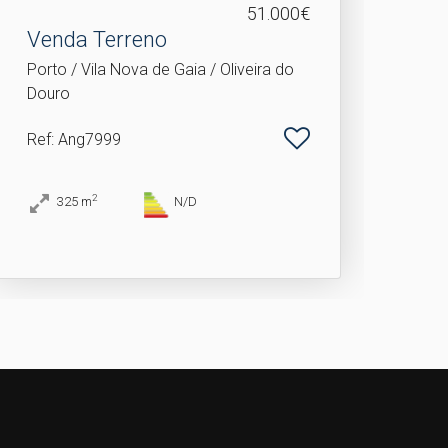
51.000€
Venda Terreno
Porto / Vila Nova de Gaia / Oliveira do
Douro
Ref
: Ang7999
2
325
m
N/D