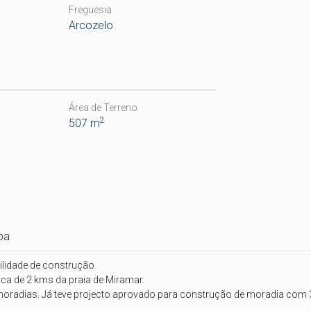
Freguesia
Arcozelo
Área de Terreno
2
507 m
pa
lidade de construção.

ca de 2 kms da praia de Miramar. 

radias. Já teve projecto aprovado para construção de moradia com 3 p