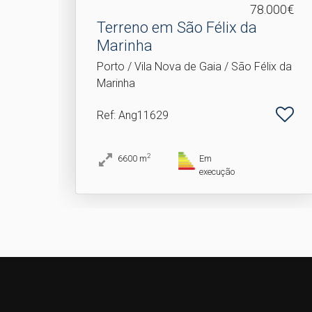
78.000€
Terreno em São Félix da
Marinha
Porto / Vila Nova de Gaia / São Félix da
Marinha
Ref
: Ang11629
2
6600
m
Em
execução