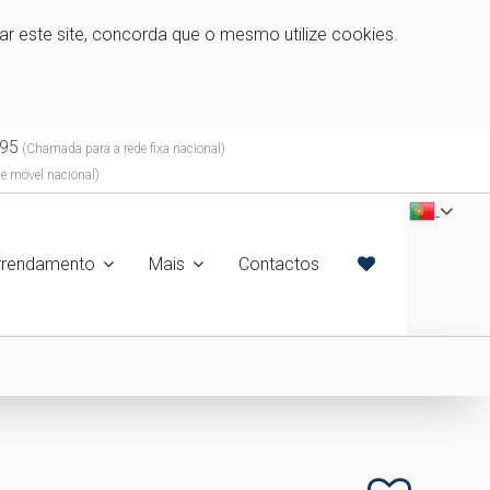
zar este site, concorda que o mesmo utilize cookies.
95
(Chamada para a rede fixa nacional)
e móvel nacional)
rrendamento
Mais
Contactos