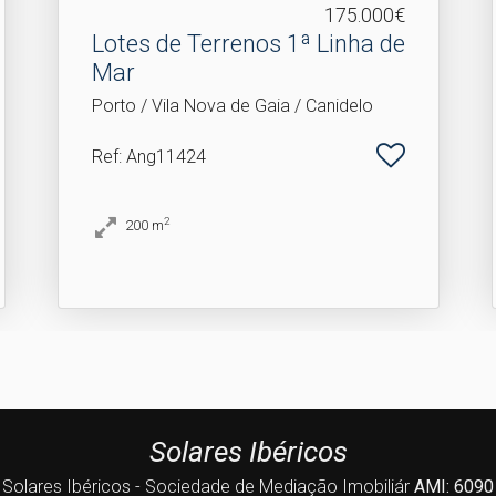
175.000€
Lotes de Terrenos 1ª Linha de
Mar
Porto / Vila Nova de Gaia / Canidelo
Ref
: Ang11424
2
200
m
Solares Ibéricos
Solares Ibéricos - Sociedade de Mediação Imobiliár
AMI: 6090