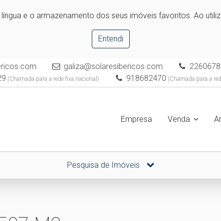
e língua e o armazenamento dos seus imóveis favoritos. Ao utili
Entendi
bericos.com
galiza@solaresibericos.com
2260678
29
918682470
(Chamada para a rede fixa nacional)
(Chamada para a red
Empresa
Venda
A
Pesquisa de Imóveis