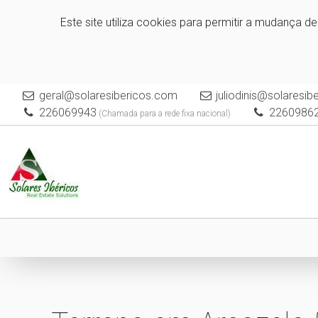
Este site utiliza cookies para permitir a mudança d
geral@solaresibericos.com
juliodinis@solaresi
226069943
2260986
(Chamada para a rede fixa nacional)