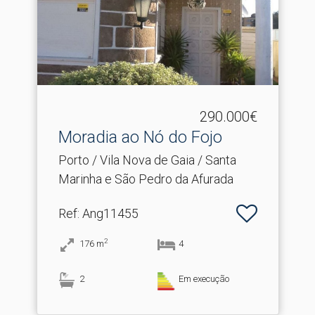
290.000€
Moradia ao Nó do Fojo
Porto / Vila Nova de Gaia / Santa
Marinha e São Pedro da Afurada
Ref
: Ang11455
2
176
m
4
2
Em execução