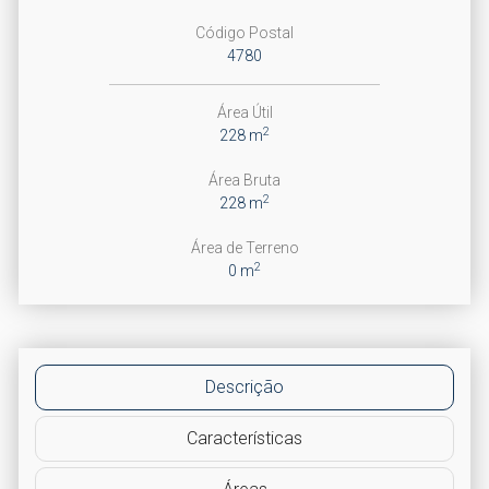
Código Postal
4780
Área Útil
2
228 m
Área Bruta
2
228 m
Área de Terreno
2
0 m
Descrição
Características