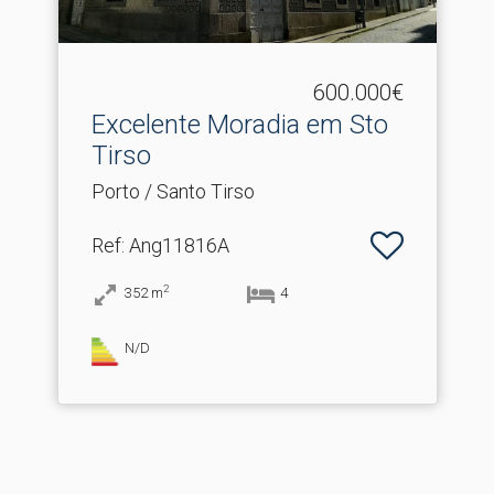
600.000€
Excelente Moradia em Sto
Tirso
Porto / Santo Tirso
Ref
: Ang11816A
2
352
m
4
N/D