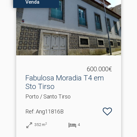
Venda
600.000€
Fabulosa Moradia T4 em
Sto Tirso
Porto / Santo Tirso
Ref
: Ang11816B
2
352
m
4