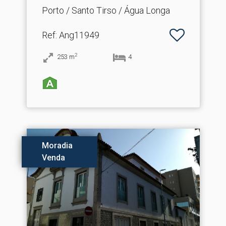
Porto / Santo Tirso / Água Longa
Ref
: Ang11949
2
253
m
4
Moradia
Venda