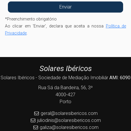
*
Preenchimento obrigatório
Ao clicar em 'Enviar', declara que aceita a nossa
Política de
Privacidade
.
Solares Ibéricos
Solares Ibéricos - Sociedade de Mediação Imobiliár
AMI: 6090
Rua Sá da Bandeira, 56, 3º
4000-427
Porto
geral@solaresibericos.com
juliodinis@solaresibericos.com
galiza@solaresibericos.com