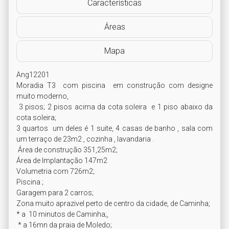
Características
Áreas
Mapa
Ang12201

Moradia T3  com piscina  em construção com designe 
muito moderno,

 3 pisos; 2 pisos acima da cota soleira  e 1 piso abaixo da 
cota soleira;

3 quartos  um deles é 1 suite, 4 casas de banho , sala com 
um terraço de 23m2 , cozinha , lavandaria .

 Área de construção 351,25m2;

Área de Implantação 147m2

Volumetria com 726m2;

Piscina ; 

Garagem para 2 carros; 

Zona muito aprazivel perto de centro da cidade, de Caminha;

* a  10 minutos de Caminha;,

 * a 16mn da praia de Moledo;
