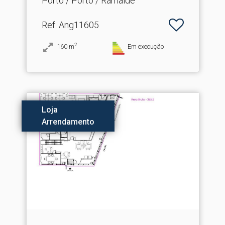
Porto / Porto / Ramalde
Ref
: Ang11605
2
160
m
Em execução
Loja
Arrendamento