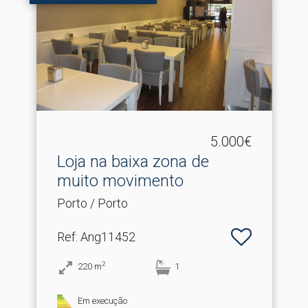
5.000€
Loja na baixa zona de
muito movimento
Porto / Porto
Ref
: Ang11452
2
220
m
1
Em execução