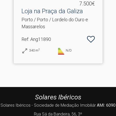
7.500€
Loja na Praça da Galiza
Porto / Porto / Lordelo do Ouro e
Massarelos
Ref
: Ang11890
2
340
m
N/D
Solares Ibéricos
Solares Ibéricos - Sociedade de Mediação Imobiliár
AMI: 6090
Rua Sá da Bandeira, 56, 3º