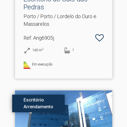
Pedras
Porto / Porto / Lordelo do Ouro e
Massarelos
Ref
: Ang6905j
2
140
m
1
Em execução
Escritório
Arrendamento