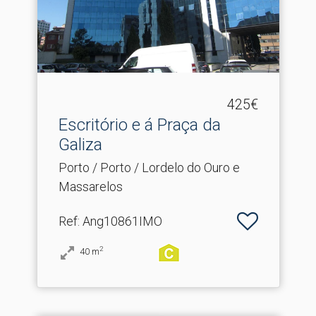
425€
Escritório e á Praça da
Galiza
Porto / Porto / Lordelo do Ouro e
Massarelos
Ref
: Ang10861IMO
2
40
m