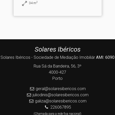
2
34
m
Solares Ibéricos
Solares Ibéricos - Sociedade de Mediação Imobiliár
AMI: 6090
Rua Sá da Bandeira, 56, 3º
4000-427
Porto
geral@solaresibericos.com
juliodinis@solaresibericos.com
galiza@solaresibericos.com
226067895
(Chamada para a rede fixa nacional)