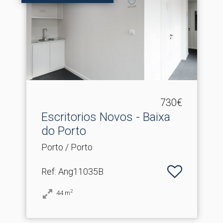
730€
Escritorios Novos - Baixa
do Porto
Porto / Porto
Ref
: Ang11035B
2
44
m