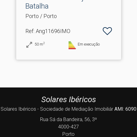
Batalha
Porto / Porto
Ref
: Ang11696IMO
2
50
m
Em execução
Solares Ibéricos
Solares Ibéricos - Sociedade de Mediação Imobiliár
AMI: 6090
Rua Sá da Bandeira, 56, 3º
4000-427
Porto